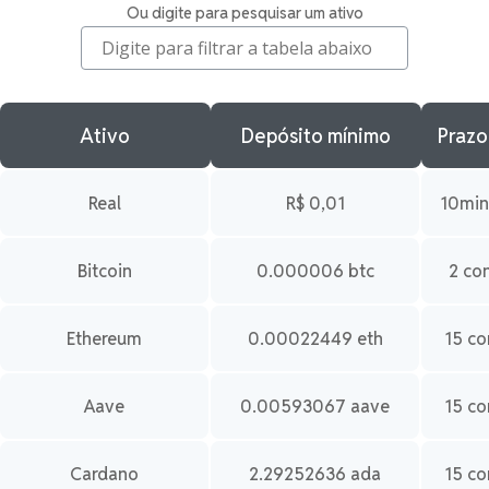
Ou digite para pesquisar um ativo
Ativo
Depósito mínimo
Prazo
Real
R$ 0,01
10min 
Bitcoin
0.000006 btc
2 co
Ethereum
0.00022449 eth
15 co
Aave
0.00593067 aave
15 co
Cardano
2.29252636 ada
15 co