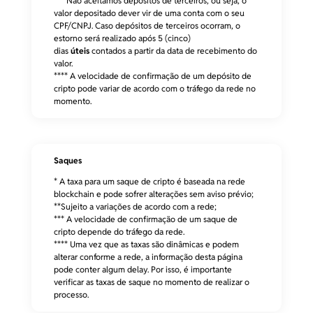
*** Não aceitamos depósitos de terceiros, ou seja, o
valor depositado dever vir de uma conta com o seu
Bitcoin Cash
0.00165235 bch
1 co
CPF/CNPJ. Caso depósitos de terceiros ocorram, o
estorno será realizado após 5 (cinco)
dias
úteis
contados a partir da data de recebimento do
valor.
Berachain
1.48820597 bera
15 co
**** A velocidade de confirmação de um depósito de
cripto pode variar de acordo com o tráfego da rede no
momento.
BNB
0.00063209 bnb
15 co
Bonk
86169.7544162 bonk
1 co
Saques
* A taxa para um saque de cripto é baseada na rede
blockchain e pode sofrer alterações sem aviso prévio;
BRL1
0 brl1
15 co
**Sujeito a variações de acordo com a rede;
*** A velocidade de confirmação de um saque de
cripto depende do tráfego da rede.
Buddha Spa Token
3.19233839 buddha
15 co
**** Uma vez que as taxas são dinâmicas e podem
alterar conforme a rede, a informação desta página
pode conter algum delay. Por isso, é importante
PancakeSwap
0.29855202 cake
15 co
verificar as taxas de saque no momento de realizar o
processo.