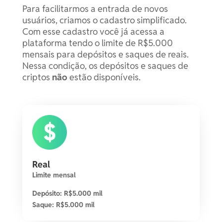
Para facilitarmos a entrada de novos
usuários, criamos o cadastro simplificado.
Injective
0.06769106 inj
1 co
Com esse cadastro você já acessa a
plataforma tendo o limite de R$5.000
JasmyCoin
81.38683161 jasmy
15 co
mensais para depósitos e saques de reais.
Nessa condição, os depósitos e saques de
criptos
não
estão disponíveis.
Jito
0.58529162 jto
1 co
Jupiter
2.38407438 jup
1 co
Solayer
5.94866304 layer
1 co
Real
Lido DAO
1.38312586 ldo
15 co
Limite mensal
Depósito: R$5.000 mil
Chainlink
0.04799731 link
15 co
Saque: R$5.000 mil