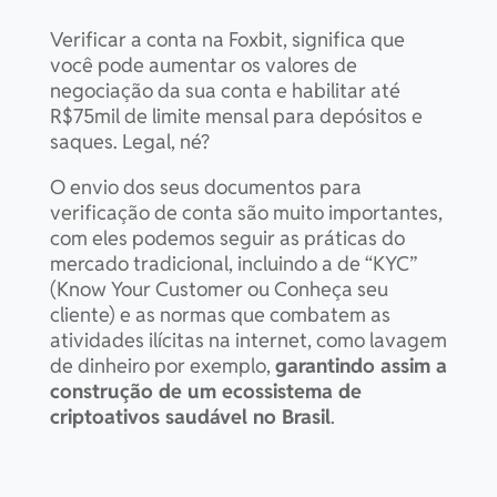
Numeraire
0.05053568 nmr
15 co
Verificar a conta na Foxbit, significa que
você pode aumentar os valores de
Ondo Finance
1.06027673 ondo
15 co
negociação da sua conta e habilitar até
R$75mil de limite mensal para depósitos e
saques. Legal, né?
Optimism
3.86742468 op
15 co
O envio dos seus documentos para
verificação de conta são muito importantes,
Pendle
0.30137275 pendle
15 co
com eles podemos seguir as práticas do
mercado tradicional, incluindo a de “KYC”
(Know Your Customer ou Conheça seu
Pudgy Penguins
54.79482079 pengu
1 co
cliente) e as normas que combatem as
atividades ilícitas na internet, como lavagem
Pepe
135135.13513514 pepe
15 co
de dinheiro por exemplo,
garantindo assim a
construção de um ecossistema de
Polygon Ecosystem
criptoativos saudável no Brasil
.
4.74293303 pol
15 co
Token
Popcat
9.00698041 popcat
1 co