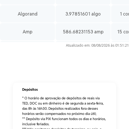
Algorand
3.97851601 algo
1 co
Amp
586.68231153 amp
15 co
Atualizado em: 08/08/2026 às 01:51:21
ApeCoin
2.98258172 ape
15 co
Arbitrum
4.53967678 arb
15 co
Cosmos
0.22009464 atom
1 co
Depósitos
* O horário de aprovação de depósitos de reais via
Avalanche
0.05567309 avax
20 co
TED, DOC ou em dinheiro é de segunda a sexta-feira,
das 8h às 16h30. Depósitos realizados fora desses
horários serão compensados no próximo dia útil;
** Depósito via PIX funcionam todos os dias e horários,
Axie Infinity
0.39736941 axs
15 co
inclusive feriados.