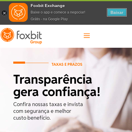
Foxbit Exchange
Baixar
Baixe o app e comece a negociar!
Grátis - na Google Play
a
TAXAS E PRAZOS
Transparência
gera confiança!
Confira nossas taxas e invista
com segurança
e melhor
custo benefício.