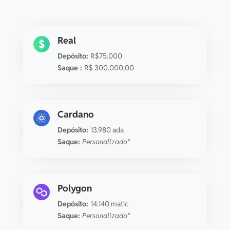
PUMP
249.43876278 pump
1 co
Real
Depósito:
R$75.000
Pyth Network
11.89555701 pyth
1 co
Saque :
R$ 300.000,00
Quant
0.00545375 qnt
15 co
Cardano
Raydium
0.6505546 ray
1 co
Depósito:
13.980 ada
Saque:
Personalizado*
Render
0.22482014 render
1 co
Polygon
Rayls
133.42228152 rls
15 co
Depósito:
14.140 matic
Saque:
Personalizado*
Ripple USD
0.39491351 rlusd
15 co