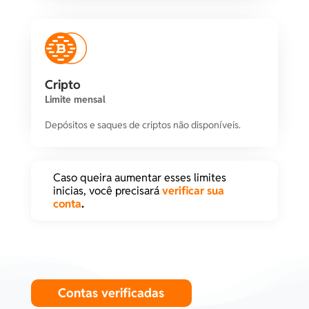
Livepeer
0.2108148 lpt
15 co
Litecoin
0.00886839 ltc
6 co
Cripto
Limite mensal
Decentraland
5.63380282 mana
15 co
Depósitos e saques de criptos não disponíveis.
Mantra
52.85412262 mantra
1 co
Caso queira aumentar esses limites
Maker
0.00021033 mkr
15 co
inicias, você precisará
verificar sua
conta
.
Movement
23.72479241 move
15 co
Near
0.1759015 near
1 co
Contas verificadas