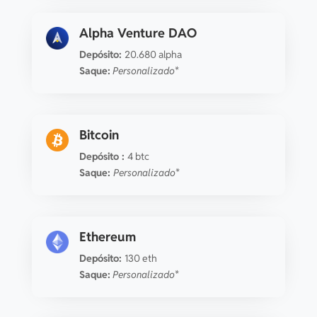
Smooth Love Potion
735.45635067 slp
15 co
Alpha Venture DAO
Depósito:
20.680 alpha
Synthetix
1.52835091 snx
15 co
Saque:
Personalizado*
Solana
0.00570012 sol
1 co
Bitcoin
Solv Protocol
112.66336187 solv
15 co
Depósito :
4 btc
Saque:
Personalizado*
Stacks
2.03665988 stx
7 co
Ethereum
Sui
0.4969191 sui
1 co
Depósito:
130 eth
Saque:
Personalizado*
SushiSwap
2.21043324 sushi
15 co