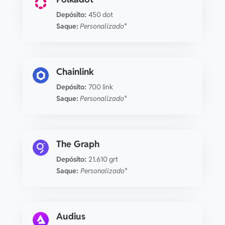
Depósito:
450 dot
Plasma
5.48531307 xpl
15 co
Saque:
Personalizado*
XRP
0.32653061 xrp
1 co
Chainlink
Depósito:
700 link
Tezos
1.53680652 xtz
10 co
Saque:
Personalizado*
yearn.finance
0.00020159 yfi
15 co
The Graph
LayerZero
0.41442188 zro
15 co
Depósito:
21.610 grt
Saque:
Personalizado*
Audius