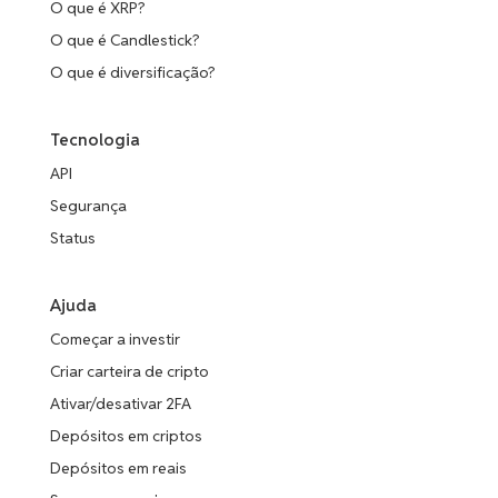
LayerZero
O que é XRP?
O que é Candlestick?
JASMY
R$ 0,02
BONK
0.36%
JasmyCoin
O que é diversificação?
Bonk
FLOKI
JTO
R$ 0,00
Tecnologia
1.22%
FLOKI
Jito
API
LDO
OP
Segurança
R$ 0,45
Lido DAO
-1.40%
Optimism
Status
STX
DEXE
Stacks
R$ 11,52
2.09%
DeXe
Ajuda
Começar a investir
PENDLE
Pendle
RAY
Criar carteira de cripto
R$ 3,12
-1.80%
Raydium
Ativar/desativar 2FA
IMX
Immutable
Depósitos em criptos
COMP
R$ 83,09
-0.78%
Compound
Depósitos em reais
XTZ