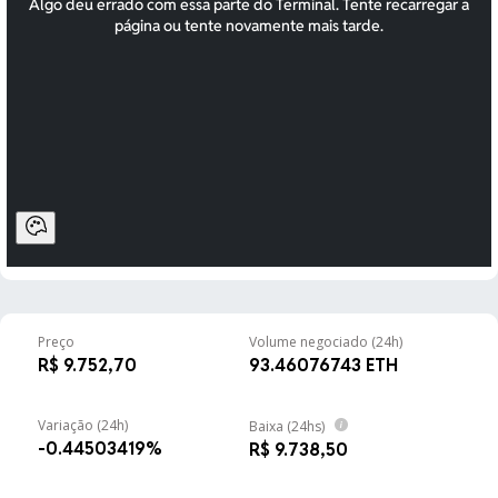
R$ 3.031,40
-0.81%
BNB
USDC
R$ 5,13
-0.18%
USDC
XRP
R$ 5,32
-1.64%
XRP
SOL
R$ 372,76
-1.50%
Solana
TRX
R$ 1,68
-0.34%
TRON
Preço
Volume negociado (24h)
R$ 9.752,70
93.46076743 ETH
HYPE
R$ 285,99
-1.38%
Hyperliquid
Variação (24h)
Baixa (24hs)
-0.44503419%
R$ 9.738,50
DOGE
R$ 0,36
-0.71%
Dogecoin