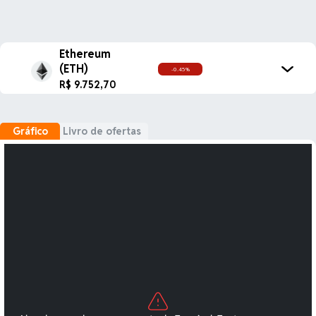
Ethereum
(ETH)
-0.45%
R$ 9.752,70
Gráfico
Livro de ofertas
BTC
R$ 330.104,00
-0.48%
Bitcoin
ETH
R$ 9.752,70
-0.45%
Ethereum
USDT
R$ 5,13
-0.20%
Tether USDt
BNB