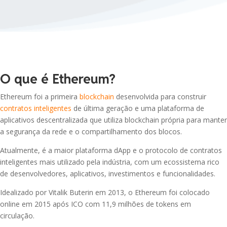
Ethereum
USDG
R$ 5,12
USDT
0.00%
Global Dollar
Tether USDt
HBAR
BNB
R$ 0,35
-1.62%
Hedera
BNB
O que é Ethereum?
USDC
AVAX
Ethereum foi a primeira
blockchain
desenvolvida para construir
R$ 32,89
USDC
-3.51%
Avalanche
contratos inteligentes
de última geração e uma plataforma de
aplicativos descentralizada que utiliza blockchain própria para manter
XRP
SHIB
a segurança da rede e o compartilhamento dos blocos.
XRP
R$ 0,00
-3.07%
Shiba Inu
Atualmente, é a maior plataforma dApp e o protocolo de contratos
SOL
inteligentes mais utilizado pela indústria, com um ecossistema rico
Solana
SUI
R$ 3,46
-1.68%
Sui
de desenvolvedores, aplicativos, investimentos e funcionalidades.
TRX
Idealizado por Vitalik Buterin em 2013, o Ethereum foi colocado
TRON
UNI
online em 2015 após ICO com 11,9 milhões de tokens em
R$ 20,71
0.50%
Uniswap
circulação.
HYPE