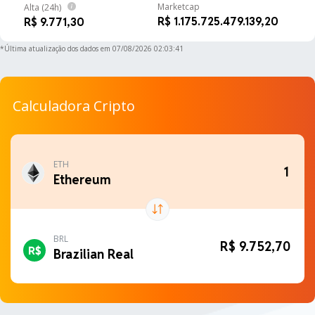
Marketcap
Alta (24h)
R$ 1.175.725.479.139,20
R$ 9.771,30
ADA
R$ 1,03
4.62%
Cardano
*Última atualização dos dados em
07/08/2026 02:03:41
LINK
R$ 42,13
0.83%
Chainlink
Calculadora Cripto
XLM
R$ 0,83
0.14%
Stellar
ETH
Ethereum
BCH
R$ 1.093,70
-0.63%
Bitcoin Cash
GRAM
BRL
Gram (prev.
R$ 6,98
R$ 9.752,70
-1.88%
Brazilian Real
Toncoin)
BTC
Bitcoin
LTC
R$ 233,80
0.98%
Litecoin
ETH