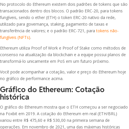
Hyperliquid
No protocolo do Ethereum existem dois padrões de tokens que são
NEAR
R$ 8,50
-2.62%
NEAR Protocol
transacionados dentro dos blocos. O padrão ERC-20, para tokens
DOGE
fungíveis, sendo o ether (ETH) o token ERC-20 nativo da rede,
Dogecoin
utilizado para governança, staking, pagamento de taxas e
ONDO
R$ 1,83
-2.03%
transferência de valores; e o padrão ERC-721, para
tokens não-
Ondo
ADA
fungíveis (NFTs)
.
Cardano
WLFI
Ethereum utiliza Proof of Work e Proof of Stake como métodos de
World Liberty
R$ 0,27
LINK
-1.50%
consenso na atualização da blockchain e a equipe possui planos de
Chainlink
Financial
transformá-lo unicamente em PoS em um futuro próximo.
XLM
Você pode acompanhar a cotação, valor e preço do Ethereum hoje
RLUSD
Stellar
R$ 5,13
0.00%
Ripple USD
no gráfico de performance acima.
Gráfico do Ethereum: Cotação
BCH
DOT
Bitcoin Cash
histórica
R$ 4,20
-2.91%
Polkadot
O gráfico do Ethereum mostra que o ETH começou a ser negociado
GRAM
Gram (prev. Toncoin)
na Foxbit em 2019. A cotação do Ethereum em real (ETH/BRL)
SKY
R$ 0,29
0.00%
Sky
variou entre R$ 475,60 e R$ 530,00 na primeira semana de
LTC
operações. Em novembro de 2021, uma das máximas históricas