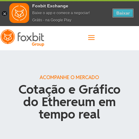
Foxbit Exchange
Baixar
Baixe o app e comece a negociar!
Grátis - na Google Play
a
ACOMPANHE O MERCADO
Cotação e Gráfico
do Ethereum em
tempo real