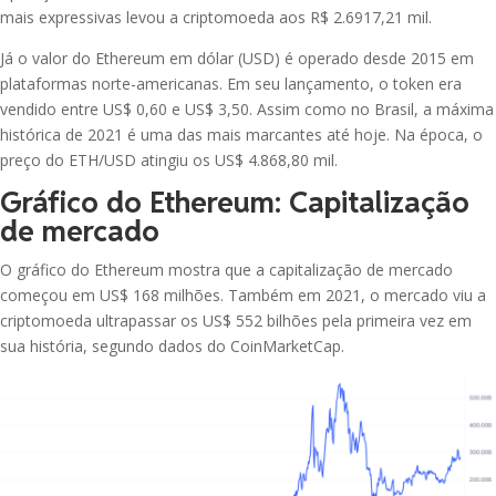
Litecoin
mais expressivas levou a criptomoeda aos R$ 2.6917,21 mil.
PEPE
R$ 0,00
-2.45%
Pepe
Já o valor do Ethereum em dólar (USD) é operado desde 2015 em
USDG
Global Dollar
plataformas norte-americanas. Em seu lançamento, o token era
WLD
vendido entre US$ 0,60 e US$ 3,50. Assim como no Brasil, a máxima
R$ 1,55
-0.62%
Worldcoin
HBAR
histórica de 2021 é uma das mais marcantes até hoje. Na época, o
Hedera
preço do ETH/USD atingiu os US$ 4.868,80 mil.
PUMP
R$ 0,01
-1.92%
Gráfico do Ethereum: Capitalização
Pump.fun
AVAX
Avalanche
de mercado
ENA
R$ 0,47
O gráfico do Ethereum mostra que a capitalização de mercado
0.00%
SHIB
Ethena
Shiba Inu
começou em US$ 168 milhões. Também em 2021, o mercado viu a
criptomoeda ultrapassar os US$ 552 bilhões pela primeira vez em
POL
SUI
sua história, segundo dados do CoinMarketCap.
Polygon (prev.
R$ 0,39
Sui
-0.15%
MATIC)
UNI
Uniswap
ALGO
R$ 0,45
-0.71%
Algorand
NEAR