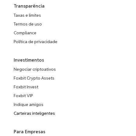
Render
Transparência
TIA
Taxas e limites
R$ 1,70
JUP
-1.20%
Celestia
Jupiter
Termos de uso
Compliance
SEI
XDC
R$ 0,20
0.00%
Sei
XDC Network
Política de privacidade
FLR
FET
Flare
Investimentos
Artificial
R$ 0,70
-8.07%
Superintelligence
Negociar criptoativos
Alliance
ARB
Foxbit Crypto Assets
Arbitrum
Foxbit Invest
ZRO
R$ 4,15
CAKE
0.00%
Foxbit VIP
LayerZero
PancakeSwap
Indique amigos
BONK
Carteiras inteligentes
INJ
R$ 0,00
-2.67%
Bonk
Injective
Para Empresas
PENGU
JTO