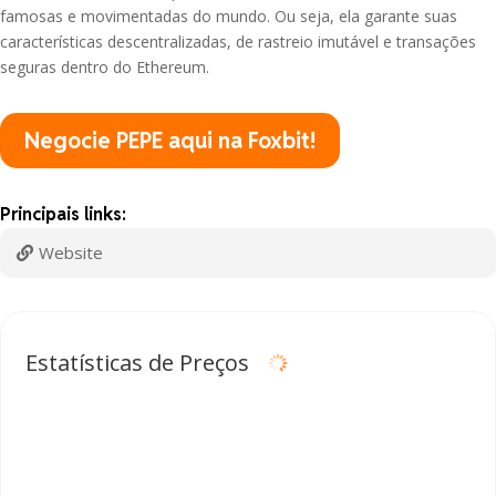
Worldcoin
famosas e movimentadas do mundo. Ou seja, ela garante suas
características descentralizadas, de rastreio imutável e transações
PYTH
R$ 0,20
PUMP
seguras dentro do Ethereum.
0.51%
Pyth Network
Pump.fun
TIA
ENA
Negocie PEPE aqui na Foxbit!
R$ 1,73
-1.85%
Celestia
Ethena
POL
SEI
Principais links:
R$ 0,20
Polygon (prev. MATIC)
-3.65%
Sei
Website

ALGO
ZRO
Algorand
R$ 4,07
0.00%
LayerZero
QNT
Estatísticas de Preços
Quant
JTO
R$ 2,65
1.95%
Jito
ATOM
Cosmos
BONK
R$ 0,00
-0.76%
Bonk
RENDER