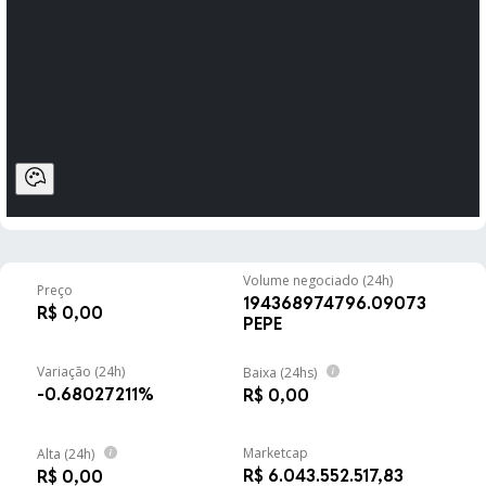
USDC
R$ 5,14
-0.04%
USDC
XRP
R$ 5,40
-1.85%
XRP
SOL
R$ 380,58
0.12%
Solana
TRX
R$ 1,68
-0.76%
TRON
Volume negociado (24h)
Preço
194368974796.09073
R$ 0,00
PEPE
HYPE
R$ 288,51
-1.64%
Hyperliquid
Variação (24h)
Baixa (24hs)
-0.68027211%
R$ 0,00
DOGE
R$ 0,36
0.31%
Dogecoin
Marketcap
Alta (24h)
R$ 6.043.552.517,83
R$ 0,00