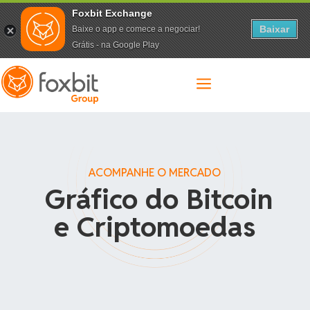
Foxbit Exchange
Baixar
Baixe o app e comece a negociar!
Grátis - na Google Play
a
ACOMPANHE O MERCADO
Gráfico do Bitcoin
e Criptomoedas