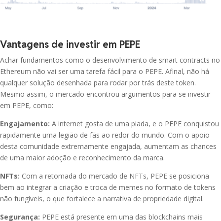
NEAR Protocol
INJ
R$ 24,65
0.00%
Injective
ONDO
Ondo
Vantagens de investir em PEPE
CAKE
R$ 7,30
-0.15%
PancakeSwap
Achar fundamentos como o desenvolvimento de smart contracts no
WLFI
World Liberty Financial
Ethereum não vai ser uma tarefa fácil para o PEPE. Afinal, não há
qualquer solução desenhada para rodar por trás deste token.
PENGU
R$ 0,03
0.26%
Pudgy Penguins
RLUSD
Mesmo assim, o mercado encontrou argumentos para se investir
Ripple USD
em PEPE, como:
TRUMP
R$ 7,48
DOT
Engajamento:
A internet gosta de uma piada, e o PEPE conquistou
-0.64%
OFFICIAL TRUMP
Polkadot
rapidamente uma legião de fãs ao redor do mundo. Com o apoio
desta comunidade extremamente engajada, aumentam as chances
CRV
SKY
de uma maior adoção e reconhecimento da marca.
R$ 1,08
1.73%
Curve DAO Token
Sky
NFTs:
Com a retomada do mercado de NFTs, PEPE se posiciona
PEPE
bem ao integrar a criação e troca de memes no formato de tokens
FET
Pepe
Artificial
não fungíveis, o que fortalece a narrativa de propriedade digital.
R$ 0,77
0.00%
Superintelligence
Segurança:
PEPE está presente em uma das blockchains mais
Alliance
WLD