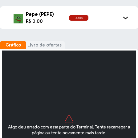
Pepe (PEPE)
-0.68%
R$ 0,00
Gráfico
Livro de ofertas
BTC
R$ 333.218,00
0.87%
Bitcoin
ETH
R$ 9.831,70
2.26%
Ethereum
USDT
R$ 5,14
-0.11%
Tether USDt
BNB
R$ 3.057,00
-0.79%
BNB