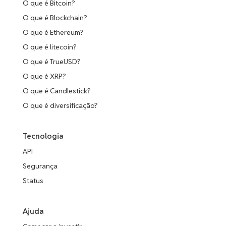
O que é Bitcoin?
Compound
NMR
O que é Blockchain?
R$ 43,75
0.00%
Numeraire
TWT
O que é Ethereum?
Trust Wallet Token
O que é litecoin?
S
R$ 0,11
0.26%
Sonic
EIGEN
O que é TrueUSD?
EigenCloud
O que é XRP?
LPT
R$ 6,57
O que é Candlestick?
0.00%
GRT
Livepeer
The Graph
O que é diversificação?
BERA
AXS
R$ 0,77
0.00%
Berachain
Axie Infinity
Tecnologia
API
SUSHI
WIF
R$ 0,80
0.37%
dogwifhat
SushiSwap
Segurança
Status
CHZ
POPCAT
Chiliz
R$ 0,23
0.00%
Popcat (SOL)
Ajuda
APE