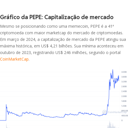
Litecoin
ATOM
Gráfico da PEPE: Capitalização de mercado
USDG
R$ 6,93
-0.33%
Cosmos
Global Dollar
Mesmo se posicionando como uma memecoin, PEPE é a 41ª
criptomoeda com maior marketcap do mercado de criptomoedas.
RENDER
HBAR
R$ 6,89
0.17%
Hedera
Render
Em março de 2024, a capitalização de mercado da PEPE atingiu sua
máxima histórica, em US$ 4,21 bilhões. Sua mínima aconteceu em
outubro de 2023, registrando US$ 246 milhões, segundo o portal
AVAX
JUP
Avalanche
R$ 0,96
-1.25%
CoinMarketCap
.
Jupiter
SHIB
XDC
Shiba Inu
R$ 0,14
4.21%
XDC Network
SUI
Sui
ARB
R$ 0,41
-1.31%
Arbitrum
UNI
Uniswap
FLR
R$ 0,03
0.00%
Flare
NEAR