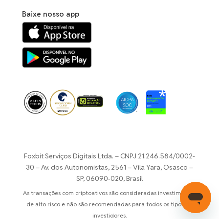
Smooth Love
R$ 0,00
Numeraire
0.51%
Potion
Baixe nosso app
S
Sonic
GOAT
Goatseus
R$ 0,07
0.00%
Maximus
LPT
Livepeer
SOLV
R$ 0,01
0.00%
Solv Protocol
BERA
Berachain
GUN
R$ 0,01
SUSHI
0.00%
GUNZ
SushiSwap
ELIZAOS
POPCAT
Foxbit Serviços Digitais Ltda. – CNPJ 21.246.584/0002-
R$ 0,00
-6.92%
elizaOS
Popcat (SOL)
30 –
Av. dos Autonomistas, 2561 – Vila Yara, Osasco –
SP, 06090-020, Brasil
RON
RLS
R$ 0,01
Ronin
0.00%
As transações com criptoativos são consideradas investimentos
Rayls
de alto risco e não são recomendadas para todos os tipos de
AMP
investidores.