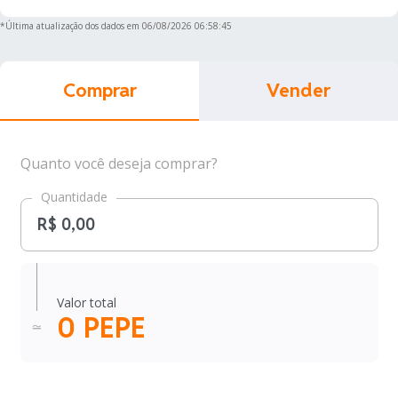
ADA
R$ 0,97
-1.99%
Cardano
*Última atualização dos dados em
06/08/2026 06:58:45
LINK
R$ 42,05
0.32%
Chainlink
Comprar
Vender
XLM
R$ 0,84
-2.61%
Stellar
Quanto você deseja comprar?
BCH
Quantidade
R$ 1.105,30
2.07%
Bitcoin Cash
GRAM
Gram (prev.
R$ 7,14
-1.01%
Toncoin)
Valor total
0 PEPE
LTC
R$ 231,73
-0.07%
Litecoin