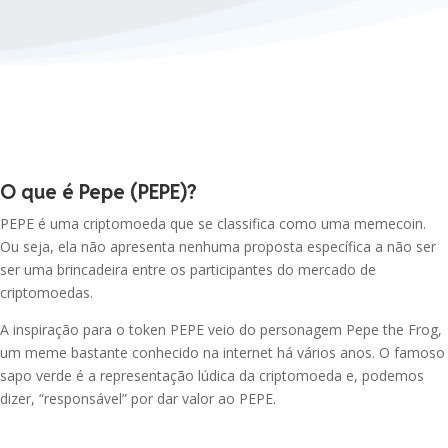
Ethereum
ONDO
USDT
R$ 1,91
-3.01%
Ondo
Tether USDt
BNB
WLFI
BNB
World Liberty
R$ 0,27
0.39%
Financial
USDC
O que é Pepe (PEPE)?
USDC
RLUSD
R$ 5,13
PEPE é uma criptomoeda que se classifica como uma memecoin.
0.00%
Ripple USD
Ou seja, ela não apresenta nenhuma proposta específica a não ser
XRP
XRP
ser uma brincadeira entre os participantes do mercado de
DOT
criptomoedas.
R$ 4,29
-1.51%
Polkadot
SOL
Solana
A inspiração para o token PEPE veio do personagem Pepe the Frog,
um meme bastante conhecido na internet há vários anos. O famoso
SKY
R$ 0,29
0.00%
Sky
sapo verde é a representação lúdica da criptomoeda e, podemos
TRX
TRON
dizer, “responsável” por dar valor ao PEPE.
PEPE
R$ 0,00
-0.68%
HYPE
Pepe