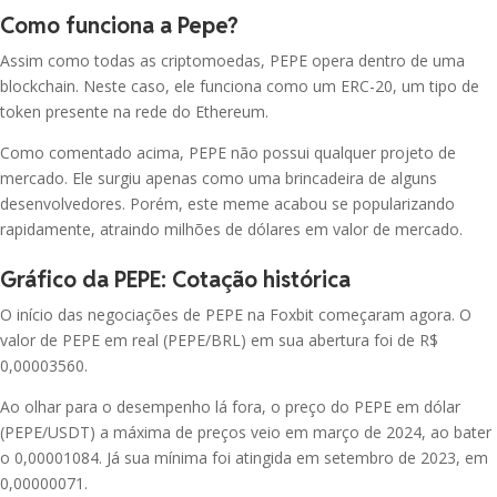
Hyperliquid
Como funciona a Pepe?
WLD
Assim como todas as criptomoedas, PEPE opera dentro de uma
DOGE
R$ 1,66
0.79%
Worldcoin
Dogecoin
blockchain. Neste caso, ele funciona como um ERC-20, um tipo de
token presente na rede do Ethereum.
PUMP
ADA
R$ 0,01
-7.80%
Cardano
Pump.fun
Como comentado acima, PEPE não possui qualquer projeto de
mercado. Ele surgiu apenas como uma brincadeira de alguns
desenvolvedores. Porém, este meme acabou se popularizando
LINK
ENA
Chainlink
R$ 0,47
0.00%
rapidamente, atraindo milhões de dólares em valor de mercado.
Ethena
Gráfico da PEPE: Cotação histórica
XLM
POL
Stellar
Polygon (prev.
R$ 0,39
O início das negociações de PEPE na Foxbit começaram agora. O
0.50%
MATIC)
valor de PEPE em real (PEPE/BRL) em sua abertura foi de R$
BCH
Bitcoin Cash
0,00003560
.
ALGO
R$ 0,45
Ao olhar para o desempenho lá fora, o preço do PEPE em dólar
-3.34%
Algorand
GRAM
(PEPE/USDT) a máxima de preços veio em março de 2024, ao bater
Gram (prev. Toncoin)
o 0,00001084. Já sua mínima foi atingida em setembro de 2023, em
QNT
R$ 311,26
0,00000071.
1.07%
LTC
Quant