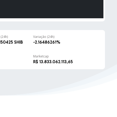
R$ 1,67
-0.14%
R$ 281,87
-1.96%
(24h)
Variação (24h)
150425 SHIB
-2.16486261%
R$ 0,36
0.63%
Marketcap
R$ 1,02
-3.77%
R$ 13.833.062.113,65
R$ 42,10
-0.19%
R$ 0,82
-1.98%
R$ 1.101,00
0.28%