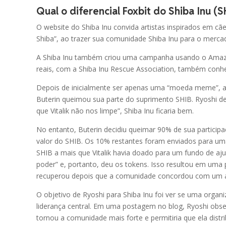
Qual o diferencial Foxbit do Shiba Inu (S
XDC
XDC Network
O website do Shiba Inu convida artistas inspirados em c
Shiba”, ao trazer sua comunidade Shiba Inu para o merc
FLR
Flare
A Shiba Inu também criou uma campanha usando o Amazon
reais, com a Shiba Inu Rescue Association, também con
ARB
Arbitrum
Depois de inicialmente ser apenas uma “moeda meme”, a S
CAKE
Buterin queimou sua parte do suprimento SHIB. Ryoshi d
PancakeSwap
que Vitalik não nos limpe”, Shiba Inu ficaria bem.
INJ
No entanto, Buterin decidiu queimar 90% de sua participaç
Injective
valor do SHIB. Os 10% restantes foram enviados para uma 
SHIB a mais que Vitalik havia doado para um fundo de aj
PENGU
Pudgy Penguins
poder” e, portanto, deu os tokens. Isso resultou em uma 
recuperou depois que a comunidade concordou com um ac
TRUMP
OFFICIAL TRUMP
O objetivo de Ryoshi para Shiba Inu foi ver se uma orga
liderança central. Em uma postagem no blog, Ryoshi obse
CRV
tornou a comunidade mais forte e permitiria que ela distr
Curve DAO Token