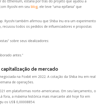
 do Ethereum, estaria por trás do projeto que ajudou a
R$ 8,19
-3.66%
 com Ryoshi em seu
blog
, ele teve “uma epifania” que
R$ 1,78
-4.81%
wap. Ryoshi também afirmou que Shiba Inu era um experimento
, recusou todos os pedidos de influenciadores e propostas
R$ 0,27
-1.50%
istas” sobre seus idealizadores:
R$ 5,13
0.00%
aborado antes.”
R$ 4,11
-2.07%
e capitalização de mercado
R$ 0,28
0.91%
negociada na Foxbit em 2022. A cotação da Shiba Inu em real
 semana de operações.
R$ 0,00
0.00%
 2021 em plataformas norte-americanas. Em seu lançamento, o
á fora, a máxima histórica mais marcante até hoje foi em
R$ 1,57
1.39%
iu os US$ 0,00008854.