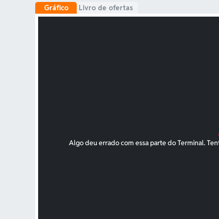
Gráfico
Livro de ofertas
BTC
Bitcoin
ETH
Ethereum
USDT
Tether USDt
BNB
BNB
USDC
USDC
XRP
XRP
SOL