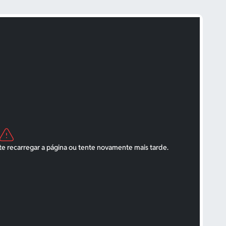
R$ 330.753,00
-0.20%
R$ 9.749,00
-0.51%
R$ 5,10
-0.34%
R$ 3.025,30
-0.18%
R$ 5,10
-0.39%
R$ 5,20
-2.78%
R$ 375,81
0.03%