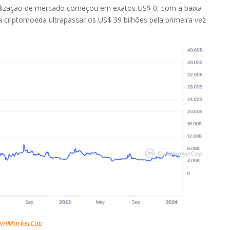
italização de mercado começou em exatos US$ 0, com a baixa
R$ 0,48
0.00%
criptomoeda ultrapassar os US$ 39 bilhões pela primeira vez
R$ 0,01
-1.92%
R$ 0,39
0.34%
R$ 0,45
-1.83%
R$ 301,29
-1.08%
R$ 6,92
-1.40%
R$ 6,80
0.37%
R$ 0,93
-0.73%
oinMarketCap