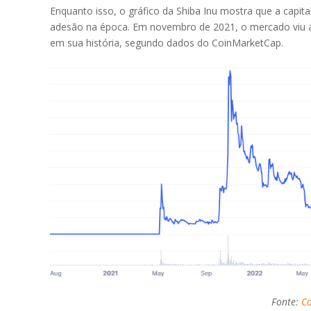
ENA
Enquanto isso, o gráfico da Shiba Inu mostra que a cap
Ethena
adesão na época. Em novembro de 2021, o mercado viu a 
em sua história, segundo dados do CoinMarketCap.
PUMP
Pump.fun
POL
Polygon (prev. MATIC)
ALGO
Algorand
QNT
Quant
ATOM
Cosmos
RENDER
Render
JUP
Jupiter
Fonte:
C