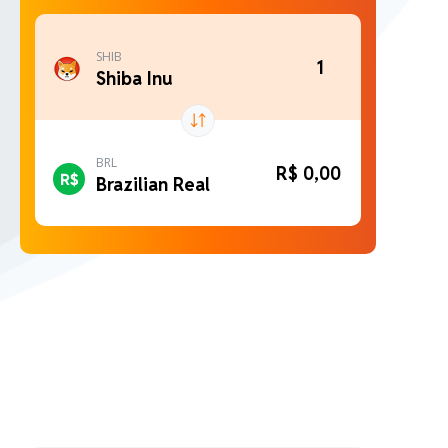
SHIB
Shiba Inu
BRL
R$ 0,00
Brazilian Real
BTC
Bitcoin
ETH
Ethereum
USDT
Tether USDt
BNB
BNB