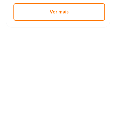
LINK
Chainlink
Ver mais
XLM
Stellar
BCH
Bitcoin Cash
GRAM
Gram (prev. Toncoin)
LTC
Litecoin
USDG
Global Dollar
HBAR
Hedera