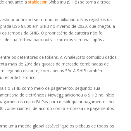
dade enquanto a
stablecoin
Shiba Inu (SHIB) se torna a troca
R$ 0,20
-1.99%
stidor anônimo se tornou um bilionário. Nos registros da
omprada US$ 8.000 em SHIB no inverno de 2020, que chegou a
R$ 1,67
-0.86%
 os tempos da SHIB. O proprietário da carteira não foi
es de sua fortuna para outras carteiras semanas após a
R$ 0,69
-3.27%
ance
ntre os detentores de tokens. A WhaleStats compilou dados
R$ 0,20
-0.72%
esenta mais de 20% das quotas de mercado combinadas de
 um segundo distante, com apenas 5%. A SHIB também
 recorde histórico.
R$ 4,15
0.00%
 mais o SHIB como meio de pagamento, seguindo sua
 americana de eletrônicos Newegg adicionou o SHIB no início
R$ 2,49
1.84%
pagamentos cripto BitPay para desbloquear pagamentos no
500 comerciantes, de acordo com a empresa de pagamentos
R$ 1,45
-1.65%
torne uma moeda global estável “que os plebeus de todos os
R$ 0,57
-0.79%