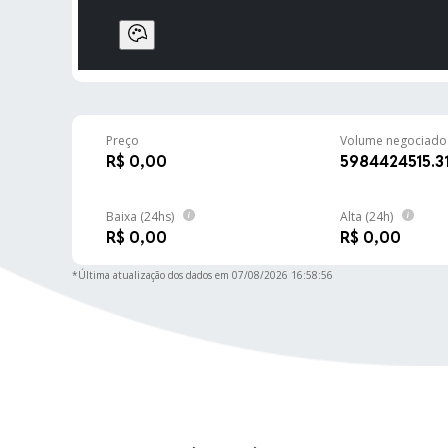
Solana
TRX
TRON
HYPE
Hyperliquid
Preço
Volume negociado 
DOGE
R$ 0,00
5984424515.3
Dogecoin
ADA
Baixa (24hs)
Alta (24h)
Cardano
R$ 0,00
R$ 0,00
LINK
*Última atualização dos dados em
07/08/2026 16:58:56
Chainlink
XLM
Stellar
BCH
Bitcoin Cash
GRAM