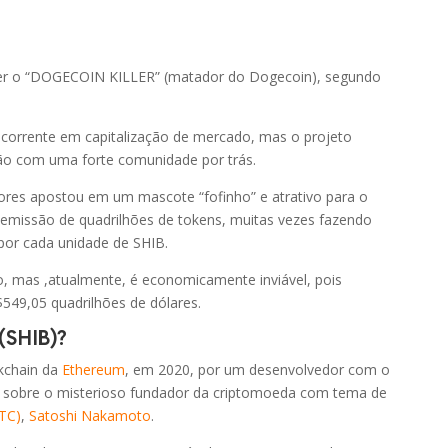
R$ 6,82
-3.46%
R$ 234,02
0.17%
er o “DOGECOIN KILLER” (matador do Dogecoin), segundo
R$ 5,12
0.00%
ncorrente em capitalização de mercado, mas o projeto
o com uma forte comunidade por trás.
R$ 0,35
-0.96%
ores apostou em um mascote “fofinho” e atrativo para o
 emissão de quadrilhões de tokens, muitas vezes fazendo
R$ 32,74
-0.95%
por cada unidade de SHIB.
io, mas ,atualmente, é economicamente inviável, pois
R$ 3,42
-1.75%
549,05 quadrilhões de dólares.
(SHIB)?
R$ 0,00
-2.16%
ckchain da
Ethereum
, em 2020, por um desenvolvedor com o
 sobre o misterioso fundador da criptomoeda com tema de
R$ 20,49
-1.44%
BTC)
,
Satoshi Nakamoto
.