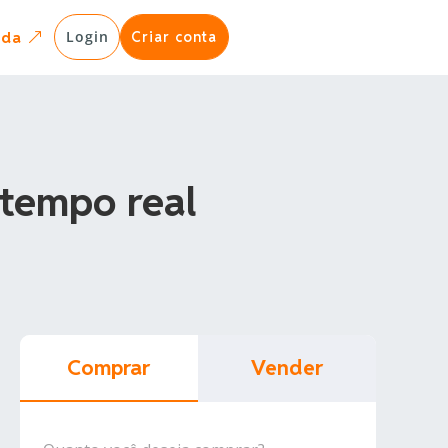
Login
uda
Criar conta
&
 tempo real
Comprar
Vender