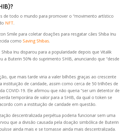
HIB)?
R$ 0,14
-0.49%
ães de todo o mundo para promover o “movimento artístico
ado
NFT
.
R$ 0,03
-0.77%
 Smile para coletar doações para resgatar cães Shiba Inu
hecida como
Saving Shibas
.
R$ 0,40
-1.01%
hiba Inu disparou para a popularidade depois que Vitalik
eu a Buterin 50% do suprimento SHIB, anunciando que “desde
R$ 7,14
0.00%
ão, que mais tarde viria a valer bilhões graças ao crescente
R$ 22,87
-2.46%
instituição de caridade, assim como cerca de 50 trilhões de
uda COVID-19. Ele afirmou que não queria “ser um detentor de
R$ 0,03
0.01%
perda temporária de valor para a SHIB, da qual o token se
ordo com a instituição de caridade em questão.
R$ 7,55
0.28%
nização descentralizada perpétua poderia funcionar sem uma
rvou que a divisão causada pela doação simbólica de Buterin
ibuísse ainda mais e se tornasse ainda mais descentralizada.
R$ 1,08
-4.10%