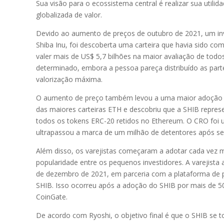
Sua visão para o ecossistema central é realizar sua utili
globalizada de valor.
PYTH
Pyth Network
Devido ao aumento de preços de outubro de 2021, um inve
Shiba Inu, foi descoberta uma carteira que havia sido c
TIA
Celestia
valer mais de US$ 5,7 bilhões na maior avaliação de todos
determinado, embora a pessoa pareça distribuído as part
FET
valorização máxima.
Artificial Superintelligence Alli
O aumento de preço também levou a uma maior adoção e
SEI
das maiores carteiras ETH e descobriu que a SHIB repr
Sei
todos os tokens ERC-20 retidos no Ethereum. O CRO foi
ZRO
ultrapassou a marca de um milhão de detentores após seu
LayerZero
Além disso, os varejistas começaram a adotar cada vez
JTO
popularidade entre os pequenos investidores. A varejista
Jito
de dezembro de 2021, em parceria com a plataforma de 
SHIB. Isso ocorreu após a adoção do SHIB por mais de 
LDO
Lido DAO
CoinGate.
De acordo com Ryoshi, o objetivo final é que o SHIB se 
STX