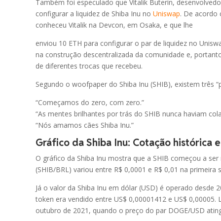
NEAR
Também foi especulado que Vitalik Buterin, desenvolvedor
NEAR Protocol
configurar a liquidez de Shiba Inu no
Uniswap
. De acordo
conheceu Vitalik na Devcon, em Osaka, e que lhe
ONDO
Ondo
enviou 10 ETH para configurar o par de liquidez no Unis
na construção descentralizada da comunidade e, portanto
WLFI
de diferentes trocas que recebeu.
World Liberty Financial
Segundo o woofpaper do Shiba Inu (SHIB), existem três “p
RLUSD
Ripple USD
“Começamos do zero, com zero.”
“As mentes brilhantes por trás do SHIB nunca haviam col
DOT
Polkadot
“Nós amamos cães Shiba Inu.”
Gráfico da Shiba Inu: Cotação histórica 
SKY
Sky
O gráfico da Shiba Inu mostra que a SHIB começou a ser 
(SHIB/BRL) variou entre R$ 0,0001 e R$ 0,01 na primeira
PEPE
Pepe
Já o valor da Shiba Inu em dólar (USD) é operado desde
token era vendido entre US$ 0,00001412 e US$ 0,00005. L
WLD
Worldcoin
outubro de 2021, quando o preço do par DOGE/USD ating