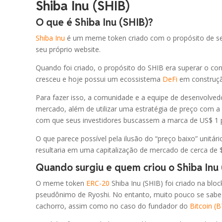
Shiba Inu (SHIB)
Gram (prev. Toncoin)
O que é Shiba Inu (SHIB)?
LTC
Litecoin
Shiba Inu
é um meme token criado com o propósito de s
seu próprio website.
USDG
Global Dollar
Quando foi criado, o propósito do SHIB era superar o co
cresceu e hoje possui um ecossistema
DeFi
em construçã
HBAR
Hedera
Para fazer isso, a comunidade e a equipe de desenvolved
mercado, além de utilizar uma estratégia de preço com a
AVAX
Avalanche
com que seus investidores buscassem a marca de US$ 1 
O que parece possível pela ilusão do “preço baixo” unitár
SUI
Sui
resultaria em uma capitalização de mercado de cerca de $
Quando surgiu e quem criou o Shiba Inu 
SHIB
Shiba Inu
O meme token
ERC-20
Shiba Inu (SHIB) foi criado na blo
pseudônimo de Ryoshi. No entanto, muito pouco se sabe
UNI
Uniswap
cachorro, assim como no caso do fundador do
Bitcoin (