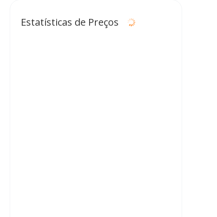
USDC
USDC
Estatísticas de Preços
XRP
XRP
SOL
Solana
TRX
TRON
HYPE
Hyperliquid
DOGE
Dogecoin
ADA
Cardano