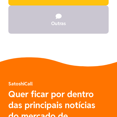

Outras
SatoshiCall
Quer ficar por dentro
das principais notícias
do mercado de