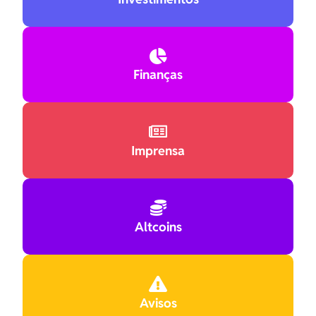

Finanças

Imprensa

Altcoins

Avisos