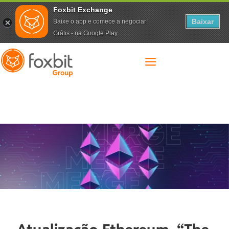
Foxbit Exchange
Baixar
Baixe o app e comece a negociar!
Grátis - na Google Play
a