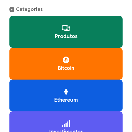
Categorias
+

Produtos

Bitcoin

Ethereum

Investimentos