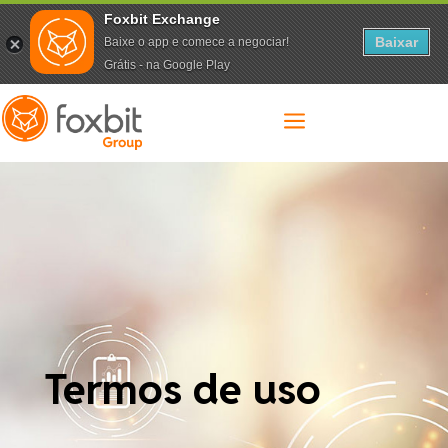
Foxbit Exchange
Baixar
Baixe o app e comece a negociar!
Grátis - na Google Play
a
Termos de uso