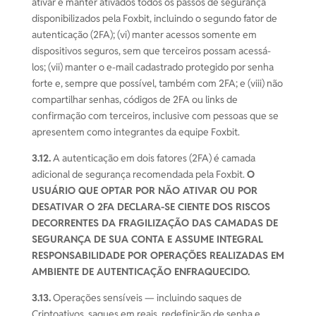
ativar e manter ativados todos os passos de segurança
disponibilizados pela Foxbit, incluindo o segundo fator de
autenticação (2FA); (vi) manter acessos somente em
dispositivos seguros, sem que terceiros possam acessá-
los; (vii) manter o e-mail cadastrado protegido por senha
forte e, sempre que possível, também com 2FA; e (viii) não
compartilhar senhas, códigos de 2FA ou links de
confirmação com terceiros, inclusive com pessoas que se
apresentem como integrantes da equipe Foxbit.
3.12.
A autenticação em dois fatores (2FA) é camada
adicional de segurança recomendada pela Foxbit.
O
USUÁRIO QUE OPTAR POR NÃO ATIVAR OU POR
DESATIVAR O 2FA DECLARA-SE CIENTE DOS RISCOS
DECORRENTES DA FRAGILIZAÇÃO DAS CAMADAS DE
SEGURANÇA DE SUA CONTA E ASSUME INTEGRAL
RESPONSABILIDADE POR OPERAÇÕES REALIZADAS EM
AMBIENTE DE AUTENTICAÇÃO ENFRAQUECIDO.
3.13.
Operações sensíveis — incluindo saques de
Criptoativos, saques em reais, redefinição de senha e