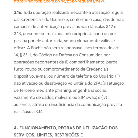
https://faq.foxbit.com.br/hc/pt-br/requests/new
.
3.16.
Toda operação realizada mediante a utilização regular
das Credenciais do Usuário e, conforme o caso, das demais
camadas de autenticação previstas nas cláusulas 3.12 e
3.13, presume-se realizada pelo próprio Usuário ou por
pessoa por ele autorizada, sendo plenamente válida e
eficaz. A Foxbit não será responsável, nos termos do art.
14, § 3º, II, do Código de Defesa do Consumidor, por
operações decorrentes de (i) compartilhamento, perda,
furto, roubo ou comprometimento de Credenciais,
dispositivo, e-mail ou número de telefone do Usuário; (ii)
não ativação ou desativação voluntária do 2FA; (iii) atuação
de terceiro mediante phishing, engenharia social,
vazamento de dados, malware ou SIM swap; e (iv)
ausência, atraso ou insuficiência da comunicação prevista
na cláusula 3.14.
4- FUNCIONAMENTO, REGRAS DE UTILIZAÇÃO DOS
SERVIÇOS, LIMITES, RESTRIÇÕES E