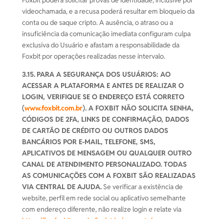
Foxbit poderá solicitar provas de identidade, inclusive por
videochamada, e a recusa poderá resultar em bloqueio da
conta ou de saque cripto. A ausência, o atraso ou a
insuficiência da comunicação imediata configuram culpa
exclusiva do Usuário e afastam a responsabilidade da
Foxbit por operações realizadas nesse intervalo.
3.15.
PARA A SEGURANÇA DOS USUÁRIOS: AO
ACESSAR A PLATAFORMA E ANTES DE REALIZAR O
LOGIN, VERIFIQUE SE O ENDEREÇO ESTÁ CORRETO
(
www.foxbit.com.br
). A FOXBIT NÃO SOLICITA SENHA,
CÓDIGOS DE 2FA, LINKS DE CONFIRMAÇÃO, DADOS
DE CARTÃO DE CRÉDITO OU OUTROS DADOS
BANCÁRIOS POR E-MAIL, TELEFONE, SMS,
APLICATIVOS DE MENSAGEM OU QUALQUER OUTRO
CANAL DE ATENDIMENTO PERSONALIZADO. TODAS
AS COMUNICAÇÕES COM A FOXBIT SÃO REALIZADAS
VIA CENTRAL DE AJUDA.
Se verificar a existência de
website, perfil em rede social ou aplicativo semelhante
com endereço diferente, não realize login e relate via