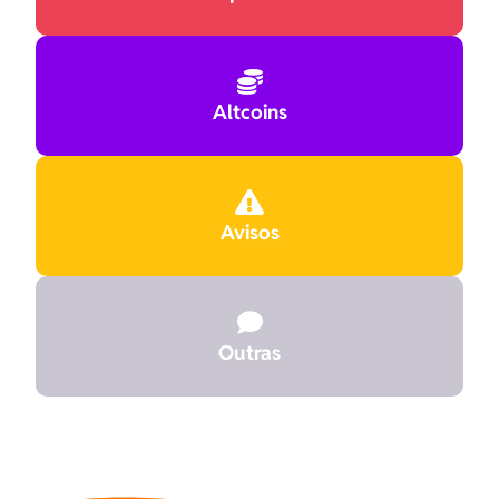

Altcoins

Avisos

Outras