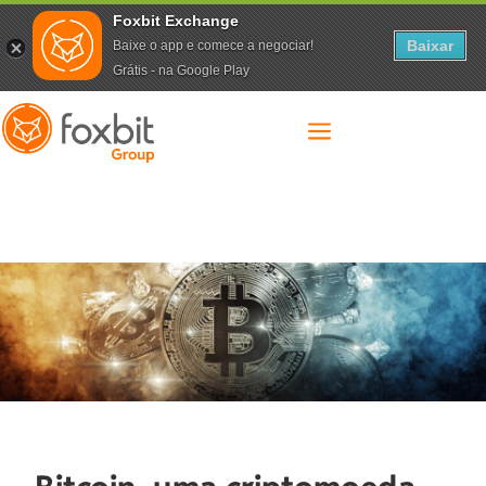
Foxbit Exchange
Baixar
Baixe o app e comece a negociar!
Grátis - na Google Play
a