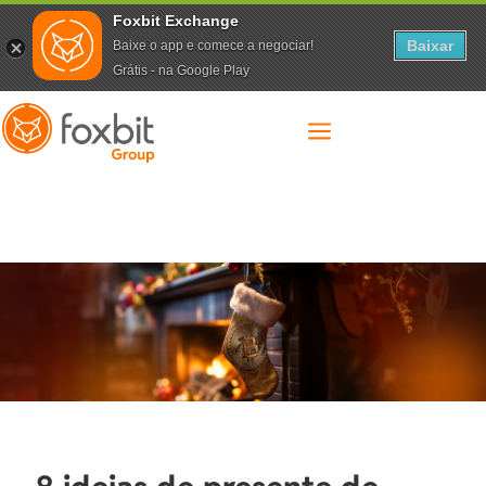
Foxbit Exchange
Baixar
Baixe o app e comece a negociar!
Grátis - na Google Play
a