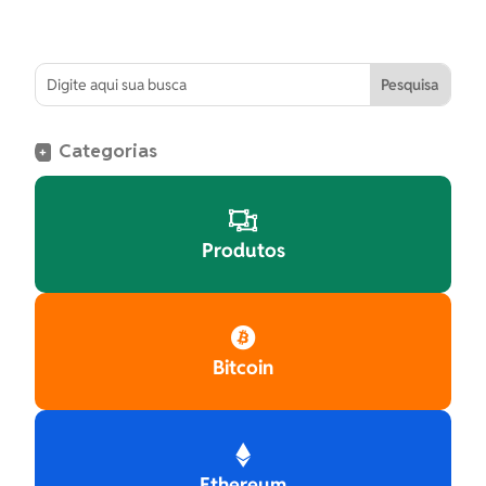
Categorias
+

Produtos

Bitcoin

Ethereum