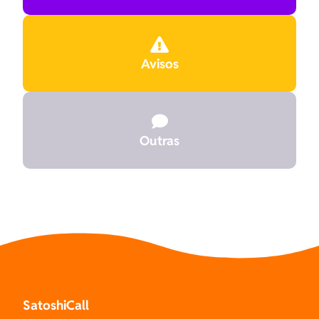

Avisos

Outras
SatoshiCall