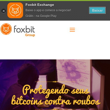
Foxbit Exchange
Baixar
Baixe o app e comece a negociar!
Grátis - na Google Play
a