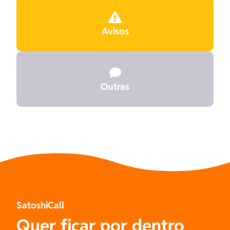

Avisos

Outras
SatoshiCall
Quer ficar por dentro