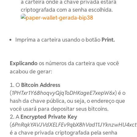
a carteira onde a chave privada estará
criptografada com a senha escolhida.
Imprima a carteira usando o botão
Print.
Explicando
os números da carteira que você
acabou de gerar:
O
Bitcoin Address
(
1PHTxr1Y68hoqvyQjqToDHKageE7xepW6x
) é o
hash da chave pública, ou seja, o endereço que
você usará para depositar seus bitcoins.
A
Encrypted Private Key
(
6PnRqkYAVJVdXELFEv9qbX8hVad11JYknzwHU4xc
é a chave privada criptografada pela senha