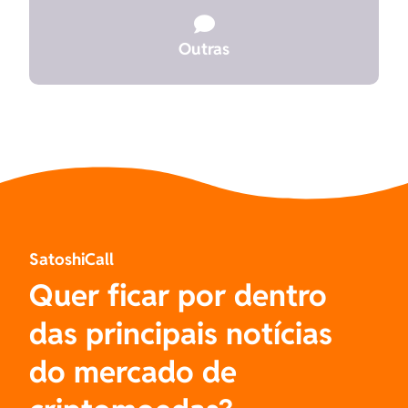

Outras
SatoshiCall
Quer ficar por dentro
das principais notícias
do mercado de