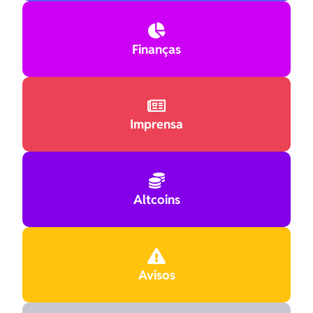

Finanças

Imprensa

Altcoins

Avisos