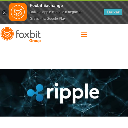
Foxbit Exchange
Baixar
Baixe o app e comece a negociar!
Grátis - na Google Play
a