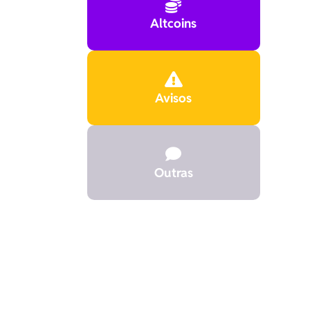

Altcoins

Avisos

Outras