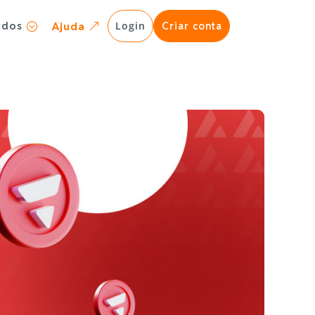
ados
Login
Ajuda
Criar conta
;
&