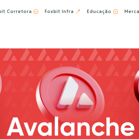
bit Corretora
Foxbit Infra
Educação
Merc
;
&
;