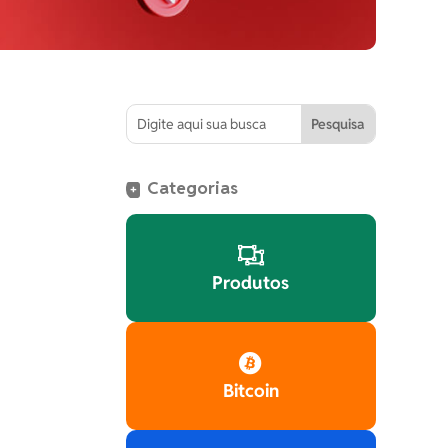
Categorias
+

Produtos

Bitcoin