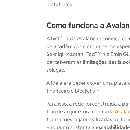
plataforma.
Como funciona a Avalan
A história da Avalanche começa co
de acadêmicos e engenheiros especi
Sekniqi, Maofan “Ted” Yin e Emin Gün
perceberam as
limitações das bloc
solução.
A ideia era desenvolver uma plata
financeiro e blockchain.
Para isso, a rede foi construída a p
tipo de arquitetura chamada
Avala
transações sejam realizadas de for
enquanto sustenta a
escalabilidad