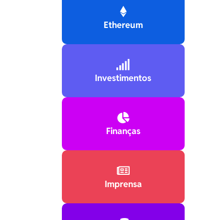

Ethereum

Investimentos

Finanças

Imprensa