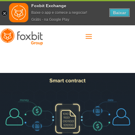
Foxbit Exchange
Baixar
Baixe o app e comece a negociar!
Grátis - na Google Play
a