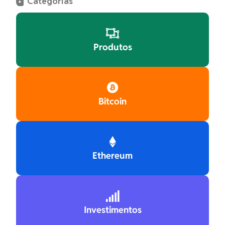
Categorias
+

Produtos

Bitcoin

Ethereum

Investimentos