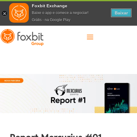
Foxbit Exchange
Baixar
Baixe o app e comece a negociar!
Grátis - na Google Play
a