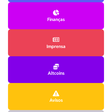

Finanças

Imprensa

Altcoins

Avisos