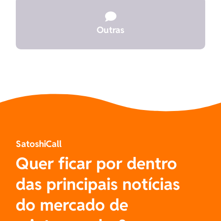

Outras
SatoshiCall
Quer ficar por dentro
das principais notícias
do mercado de