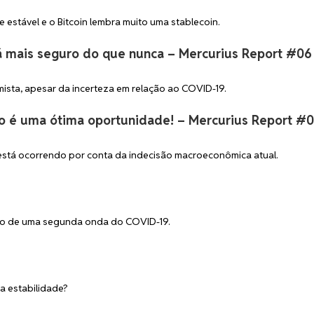
stável e o Bitcoin lembra muito uma stablecoin.
tá mais seguro do que nunca – Mercurius Report #06
mista, apesar da incerteza em relação ao COVID-19.
so é uma ótima oportunidade! – Mercurius Report #
 está ocorrendo por conta da indecisão macroeconômica atual.
isco de uma segunda onda do COVID-19.
a estabilidade?