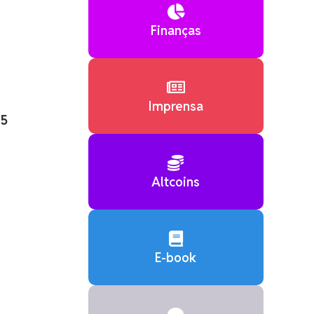

Finanças

Imprensa
05

Altcoins

E-book