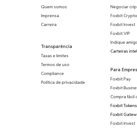
Quem somos
Negociar crip
Imprensa
Foxbit Crypt
Carreira
Foxbit Invest
Foxbit VIP
Indique amig
Transparência
Carteiras inte
Taxas e limites
Termos de uso
Para Empre
Compliance
Foxbit Pay
Política de privacidade
Foxbit Busine
Compra fácil 
Foxbit Token
Foxbit Gate
Foxbit Invest