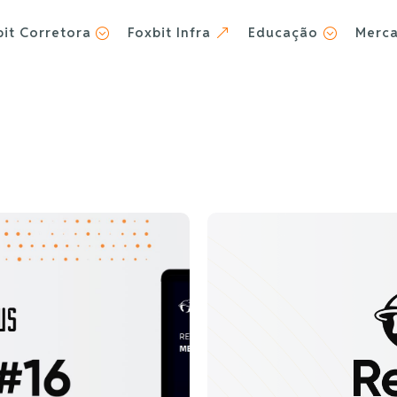
bit Corretora
Foxbit Infra
Educação
Merc
;
&
;