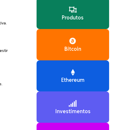

Produtos
iva.

Bitcoin
estir

Ethereum
e.

Investimentos