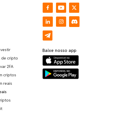
vestir
Baixe nosso app
a de cripto
ivar 2FA
m criptos
m reais
eais
riptos
it