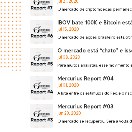
jul 21, 2020
O mercado de criptomoedas permanece e
IBOV bate 100K e Bitcoin es
jul 15, 2020
O mercado de ações brasileiro está oti
O mercado está “chato” e is
jul 08, 2020
Para muitos analistas, esse movimento
Mercurius Report #04
jul 01, 2020
A luta entre os estímulos do Fed e o r
Mercurius Report #03
jun 23, 2020
O mercado se recuperou. Será a volta d