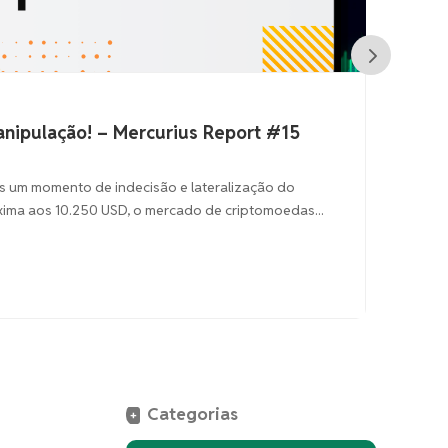
lação! – Mercurius Report #15
Perdeu d
Report 
mento de indecisão e lateralização do
 10.250 USD, o mercado de criptomoedas...
Nesses últi
Enquanto is
set 09,
Categorias
+