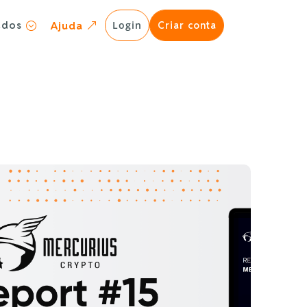
ados
Login
Ajuda
Criar conta
;
&