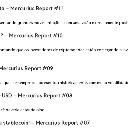
ta – Mercurius Report #11
sentando grandes movimentações, com uma visão extremamente posit
? – Mercurius Report #10
apontando que os investidores de criptomoedas estão começando a inv
 Mercurius Report #09
ma que ele sempre se apresentou historicamente, com muita volatilidad
00 USD – Mercurius Report #08
ocê deveria estar de olho.
 stablecoin! – Mercurius Report #07