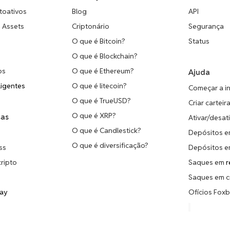
toativos
Blog
API
o Assets
Criptonário
Segurança
O que é Bitcoin?
Status
O que é Blockchain?
os
O que é Ethereum?
Ajuda
ligentes
O que é litecoin?
Começar a in
O que é TrueUSD?
Criar carteir
O que é XRP?
sas
Ativar/desat
O que é Candlestick?
Depósitos e
O que é diversificação?
ss
Depósitos e
cripto
Saques em
r
s
Saques em c
way
Ofícios Foxb