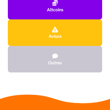

Altcoins

Avisos

Outras