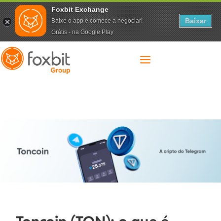
Foxbit Exchange
Baixar
Baixe o app e comece a negociar!
Grátis - na Google Play
a