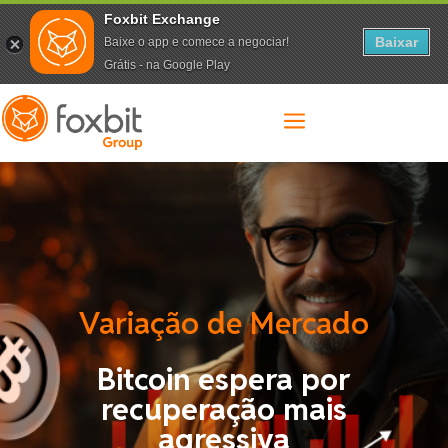
Foxbit Exchange
Baixar
Baixe o app e comece a negociar!
Grátis - na Google Play
a
Variação de Mercado
Bitcoin espera por
recuperação mais
agressiva