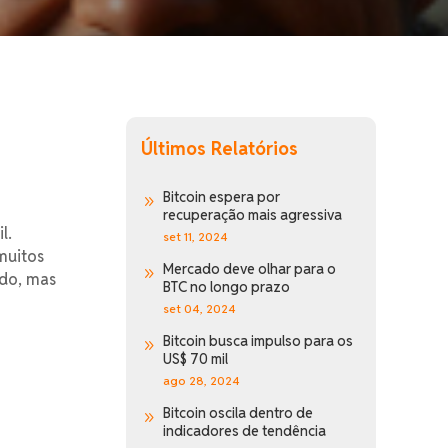
Últimos Relatórios
Bitcoin espera por
9
recuperação mais agressiva
l.
set 11, 2024
muitos
Mercado deve olhar para o
9
ado, mas
BTC no longo prazo
set 04, 2024
Bitcoin busca impulso para os
9
US$ 70 mil
ago 28, 2024
Bitcoin oscila dentro de
9
indicadores de tendência