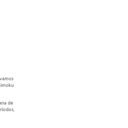
ervamos
chimoku
mana de
ríodos,