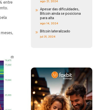
ago 21, 2024
% entre
ento.
Apesar das dificuldades,
9
Bitcoin ainda se posiciona
pela
para alta
ago 14, 2024
Bitcoin lateralizado
s meses,
9
jul 31, 2024