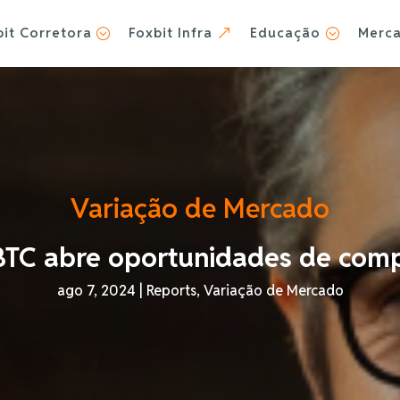
bit Corretora
Foxbit Infra
Educação
Merc
;
&
;
Variação de Mercado
TC abre oportunidades de comp
ago 7, 2024
|
Reports
,
Variação de Mercado