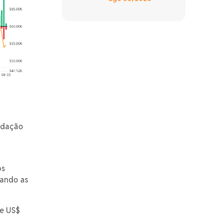
uidação
a
os
nando as
de US$