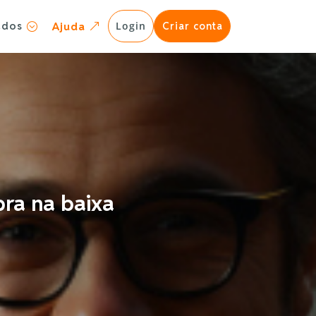
ados
Login
Ajuda
Criar conta
;
&
ra na baixa