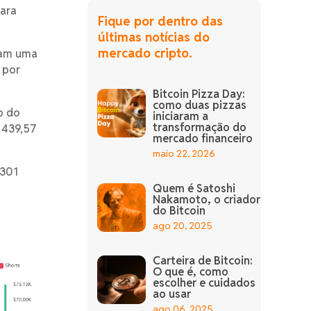
para
Fique por dentro das
últimas notícias do
mercado cripto.
ram uma
 por
Bitcoin Pizza Day:
como duas pizzas
o do
iniciaram a
transformação do
$ 439,57
mercado financeiro
maio 22, 2026
.301
Quem é Satoshi
Nakamoto, o criador
do Bitcoin
ago 20, 2025
Carteira de Bitcoin:
O que é, como
escolher e cuidados
ao usar
ago 06, 2025