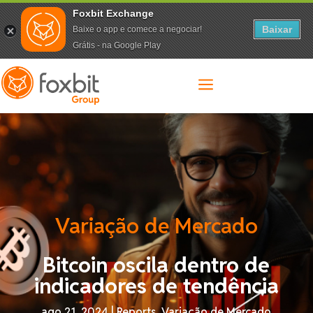
Foxbit Exchange
Baixar
Baixe o app e comece a negociar!
Grátis - na Google Play
a
Variação de Mercado
Bitcoin oscila dentro de
indicadores de tendência
ago 21, 2024
|
Reports
,
Variação de Mercado