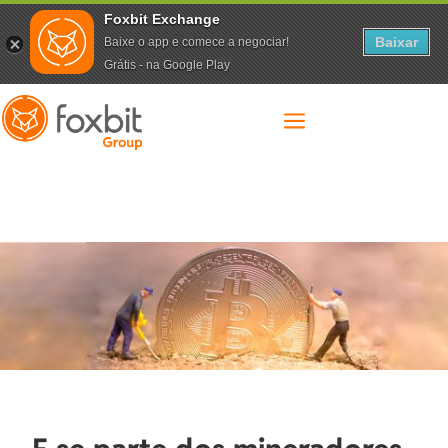
Foxbit Exchange
Baixar
Baixe o app e comece a negociar!
Grátis - na Google Play
a