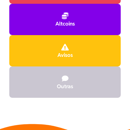

Altcoins

Avisos

Outras