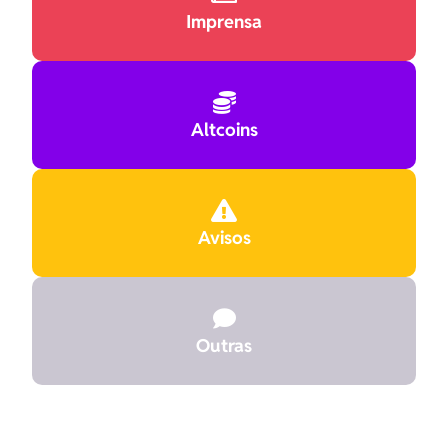
Imprensa

Altcoins

Avisos

Outras