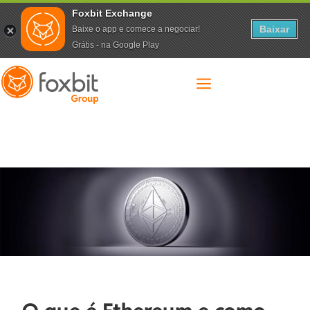
Foxbit Exchange
Baixar
Baixe o app e comece a negociar!
Grátis - na Google Play
a