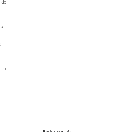
o de
.
mo
e
ento
Redes sociais