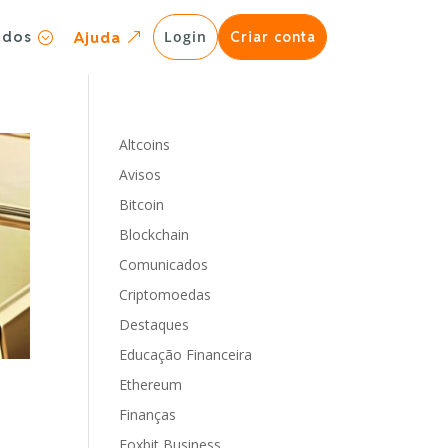
ados
Login
Ajuda
Criar conta
;
&
Altcoins
Avisos
Bitcoin
Blockchain
Comunicados
Criptomoedas
Destaques
Educação Financeira
Ethereum
Finanças
Foxbit Business