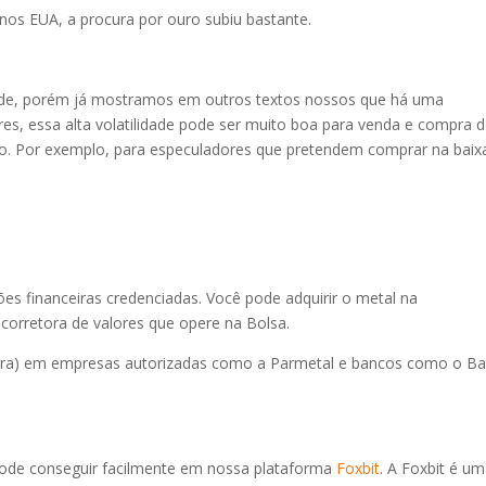
nos EUA, a procura por ouro subiu bastante.
idade, porém já mostramos em outros textos nossos que há uma
res, essa alta volatilidade pode ser muito boa para venda e compra 
to. Por exemplo, para especuladores que pretendem comprar na baix
ções financeiras credenciadas. Você pode adquirir o metal na
orretora de valores que opere na Bolsa.
rra) em empresas autorizadas como a Parmetal e bancos como o B
 pode conseguir facilmente em nossa plataforma
Foxbit
. A Foxbit é u