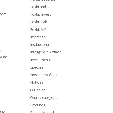
Foxbit indica
 com
Foxbit Invest
Foxbit Lab
Foxbit VIP
Imprensa
Institucional
o não
Inteligência Artificial
va de
Investimento
Litecoin
Nossas histórias
Notícias
O Hodler
Outras categorias
Produtos
sse
Report Mensal