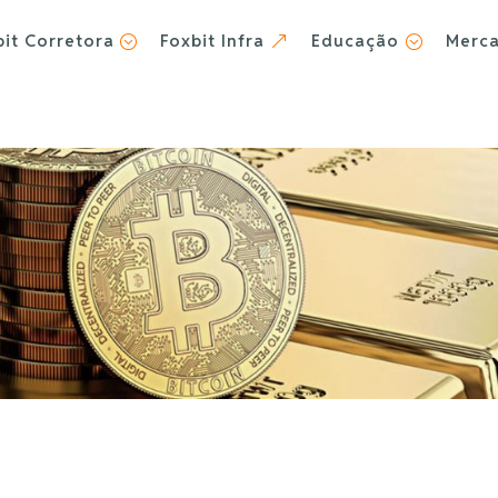
bit Corretora
Foxbit Infra
Educação
Merc
;
&
;