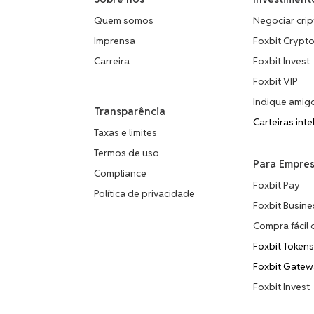
Quem somos
Negociar crip
Imprensa
Foxbit Crypt
Carreira
Foxbit Invest
Foxbit VIP
Indique amig
Transparência
Carteiras inte
Taxas e limites
Termos de uso
Para Empre
Compliance
Foxbit Pay
Política de privacidade
Foxbit Busine
Compra fácil 
Foxbit Token
Foxbit Gate
Foxbit Invest