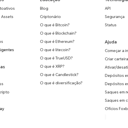
toativos
Blog
API
o Assets
Criptonário
Segurança
O que é Bitcoin?
Status
O que é Blockchain?
os
O que é Ethereum?
Ajuda
ligentes
O que é litecoin?
Começar a in
O que é TrueUSD?
Criar carteir
O que é XRP?
sas
Ativar/desat
O que é Candlestick?
Depósitos e
O que é diversificação?
ss
Depósitos e
cripto
Saques em
r
s
Saques em c
way
Ofícios Foxb