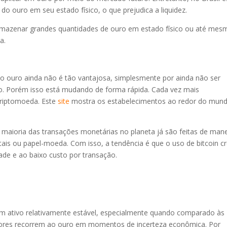
 do ouro em seu estado físico, o que prejudica a liquidez.
 armazenar grandes quantidades de ouro em estado físico ou até mes
a.
o ouro ainda não é tão vantajosa, simplesmente por ainda não ser
o. Porém isso está mudando de forma rápida. Cada vez mais
riptomoeda. Este
site
mostra os estabelecimentos ao redor do mun
e maioria das transações monetárias no planeta já são feitas de mane
etais ou papel-moeda. Com isso, a tendência é que o uso de bitcoin c
dade e ao baixo custo por transação.
um ativo relativamente estável, especialmente quando comparado às
idores recorrem ao ouro em momentos de incerteza econômica. Por