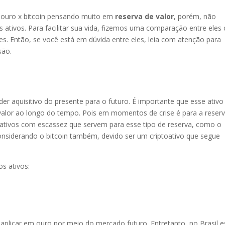
 ouro x bitcoin pensando muito em
reserva de valor
, porém, não
s ativos. Para facilitar sua vida, fizemos uma comparação entre eles
es. Então, se você está em dúvida entre eles, leia com atenção para
são.
der aquisitivo do presente para o futuro. É importante que esse ativ
alor ao longo do tempo. Pois em momentos de crise é para a reser
 ativos com escassez que servem para esse tipo de reserva, como o
onsiderando o bitcoin também, devido ser um criptoativo que segue
os ativos:
plicar em ouro por meio do mercado futuro. Entretanto, no Brasil e