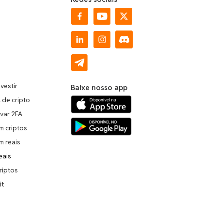
vestir
Baixe nosso app
a de cripto
ivar 2FA
m criptos
m reais
eais
riptos
it