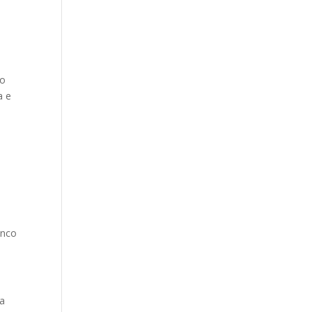
do
a e
anco
ma