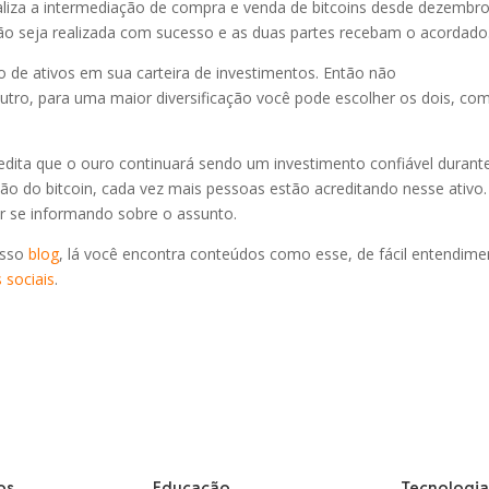
realiza a intermediação de compra e venda de bitcoins desde dezembr
ão seja realizada com sucesso e as duas partes recebam o acordado
o de ativos em sua carteira de investimentos. Então não
utro, para uma maior diversificação você pode escolher os dois, co
edita que o ouro continuará sendo um investimento confiável durant
ão do bitcoin, cada vez mais pessoas estão acreditando nesse ativo.
ar se informando sobre o assunto.
osso
blog
, lá você encontra conteúdos como esse, de fácil entendim
 sociais
.
os
Educação
Tecnologia